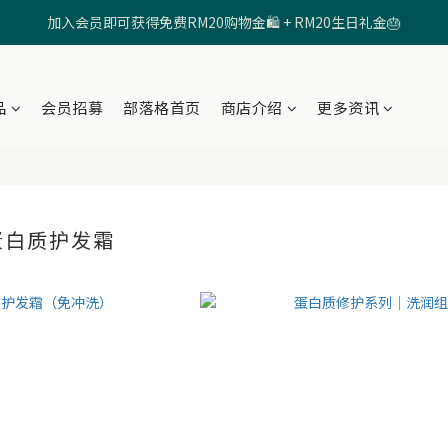
加入会员即可获得免费RM20购物金🛍️ + RM20生日礼金🎂
🩷输入【SHRD520MOM】享有 RM5折扣 🩷
🩷输入【SHRD520MOM】享有 RM5折扣 🩷
品
会员招募
部落格首页
商店介绍
更多资讯
 蛋白质护发霜