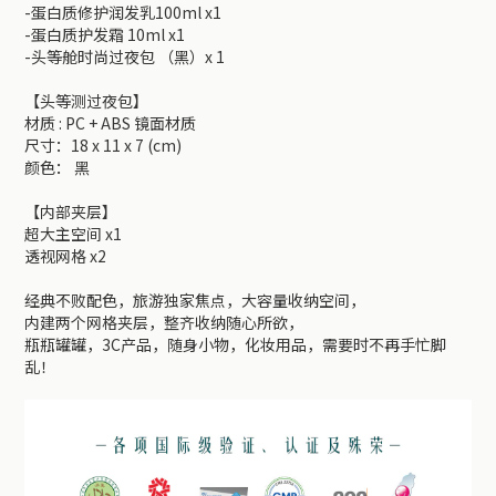
-蛋白质修护润发乳100ml x1
-蛋白质护发霜 10ml x1
-头等舱时尚过夜包 （黑）x 1
【头等测过夜包】
材质 : PC + ABS 镜面材质
尺寸：18 x 11 x 7 (cm)
颜色： 黑
【内部夹层】
超大主空间 x1
透视网格 x2
经典不败配色，旅游独家焦点，大容量收纳空间，
内建两个网格夹层，整齐收纳随心所欲，
瓶瓶罐罐，3C产品，随身小物，化妆用品，需要时不再手忙脚
乱！