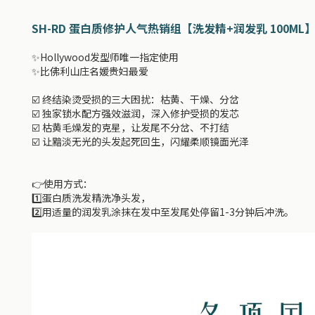
SH-RD 蛋白质修护人气热销组【洗发精+润发乳 100ML
✨Hollywood发型师唯一指定使用
✨比佛利山庄名媛贵妇最爱
☑️ 终结染烫受损的三大困扰：枯黄、干燥、分岔
☑️ 独家锁水配方强效滋润，深入修护受损的发芯
☑️ 枯黄毛燥发的克星，让发尾不分岔、不打结
☑️ 让黯淡无光的头发起死回生，闪耀柔顺镜面光泽
👉使用方式：
1️⃣蛋白质洗发精洗净头发，
2️⃣用适量的润发乳涂抹在发中至发尾处停留1-3分钟后冲洗。