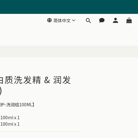
简体中文
立即购买
蛋白质洗发精 & 润发
)
护-洗润组100ML】
0ml x 1
0ml x 1