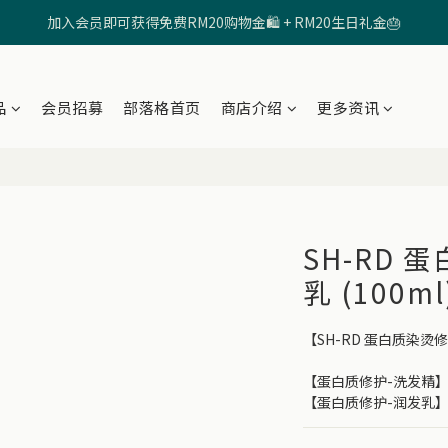
加入会员即可获得免费RM20购物金🛍️ + RM20生日礼金🎂
🩷输入【SHRD520MOM】享有 RM5折扣 🩷
🩷输入【SHRD520MOM】享有 RM5折扣 🩷
品
会员招募
部落格首页
商店介绍
更多资讯
SH-RD 
乳 (100ml
【SH-RD 蛋白质染烫修
【蛋白质修护-洗发精】10
【蛋白质修护-润发乳】10