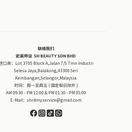
联络我们
史高师设 SH BEAUTY SDN BHD
进口商：Lot 3705 Block A,Jalan 7/5 Tmn Industri
Selesa Jaya,Balakong,43300 Seri
Kembangan,Selangor,Malaysia.
时间：周一至周五 ( 国定假日除外 )
AM 09:30 - PM 12:00 & PM 01:30 - PM 05:00
E-Mail：shrdmy.service@gmail.com