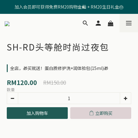
加入会员即可获得免费RM20购物金🛍️ + RM20生日礼金🎂
🩷输入【SHRD520MOM】享有 RM5折扣 🩷
🩷输入【SHRD520MOM】享有 RM5折扣 🩷
SH-RD头等舱时尚过夜包
全店，🎁买就送！蛋白质修护洗+润体验包(15ml)🎁
RM120.00
RM150.00
数量
加入购物车
立即购买