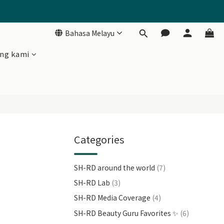
Bahasa Melayu
Jadi RM20🎂
ng kami
Categories
！
SH-RD around the world
(7)
SH-RD Lab
(3)
SH-RD Media Coverage
(4)
SH-RD Beauty Guru Favorites ✨
(6)