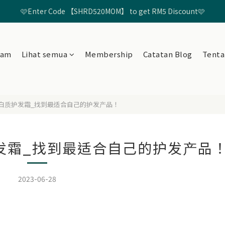
🩷Enter Code 【SHRD520MOM】 to get RM5 Discount🩷
Free Shippping untuk Semua Pesanan Melebihi RM99*🚢
rship untuk mendapatkan Kredit Beli-belah RM20🛍️ + Kredit Hari 
eam
Lihat semua
Membership
Catatan Blog
Tenta
🩷Enter Code 【SHRD520MOM】 to get RM5 Discount🩷
D 蛋白质护发霜_找到最适合自己的护发产品！
质护发霜_找到最适合自己的护发产品
2023-06-28