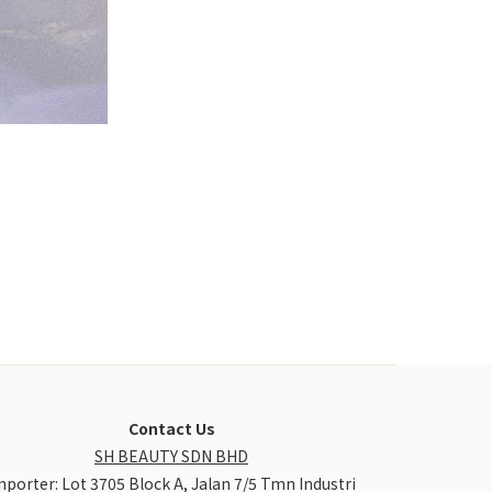
Contact Us
SH BEAUTY SDN BHD
mporter: Lot 3705 Block A, Jalan 7/5 Tmn Industri