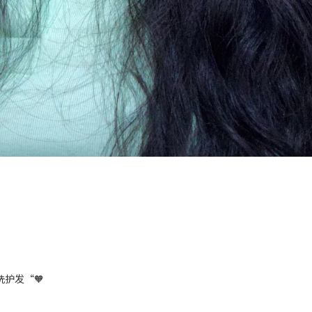
洗护发“🧡